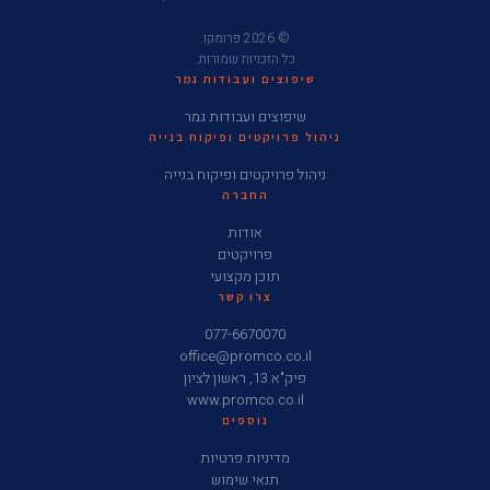
© 2026 פרומקו.
כל הזכויות שמורות.
שיפוצים ועבודות גמר
שיפוצים ועבודות גמר
ניהול פרויקטים ופיקוח בנייה
ניהול פרויקטים ופיקוח בנייה
החברה
אודות
פרויקטים
תוכן מקצועי
צרו קשר
077-6670070
office@promco.co.il
פיק"א 13, ראשון לציון
www.promco.co.il
נוספים
מדיניות פרטיות
תנאי שימוש