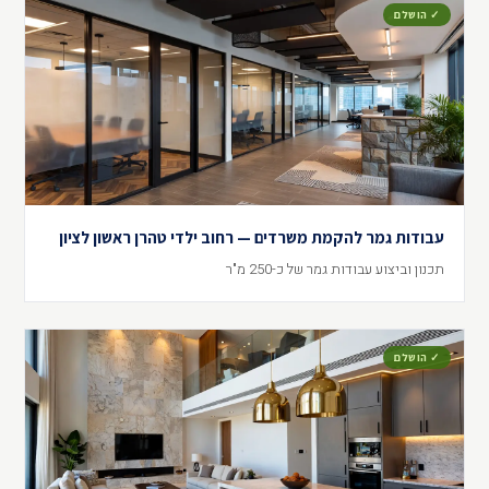
✓ הושלם
עבודות גמר להקמת משרדים — רחוב ילדי טהרן ראשון לציון
תכנון וביצוע עבודות גמר של כ-250 מ"ר
✓ הושלם